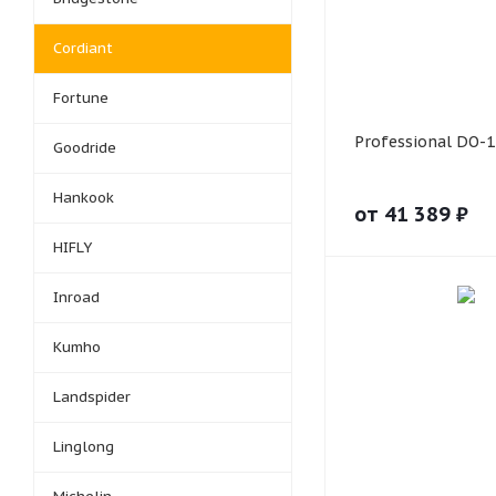
Cordiant
Fortune
Professional DO-1
Goodride
Hankook
от
41 389
₽
HIFLY
Inroad
Kumho
Landspider
Linglong