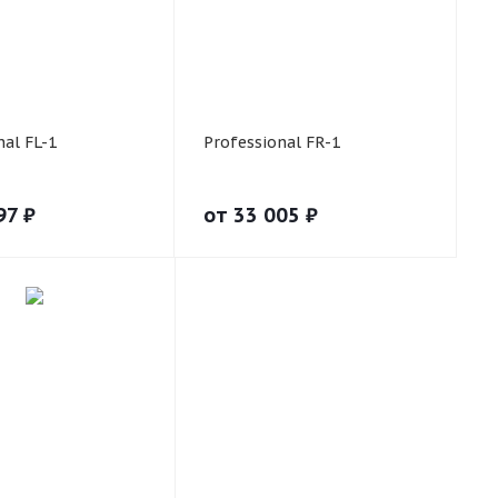
nal FL-1
Professional FR-1
97
₽
от
33 005
₽