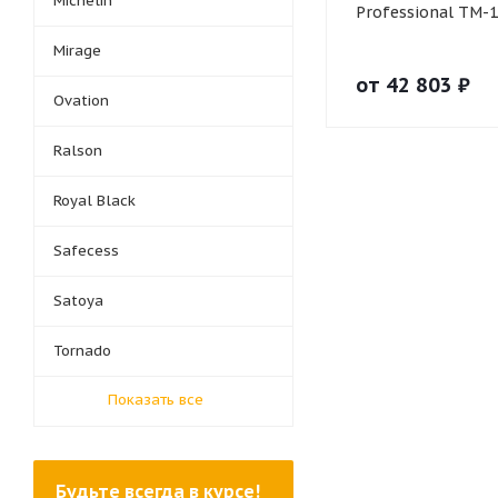
Michelin
Professional TM-1
Mirage
от
42 803
₽
Ovation
Ralson
Royal Black
Safecess
Satoya
Tornado
Показать все
Будьте всегда в курсе!