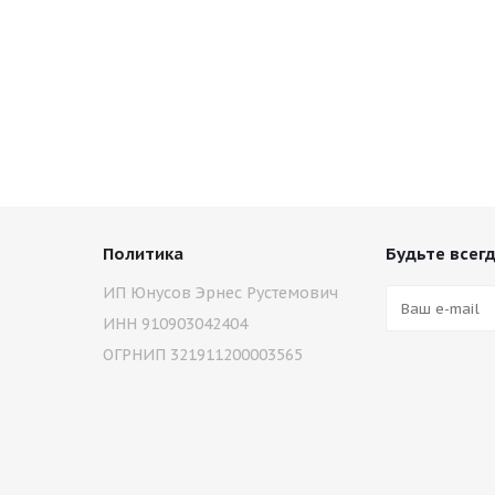
Политика
Будьте всегд
ИП Юнусов Эрнес Рустемович
ИНН 910903042404
ОГРНИП 321911200003565