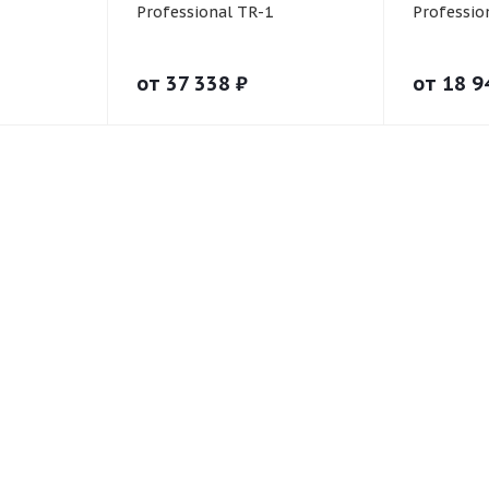
Professional TR-1
Professio
от
37 338
₽
от
18 9