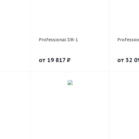
Professional DR-1
Professio
от
19 817
₽
от
32 0