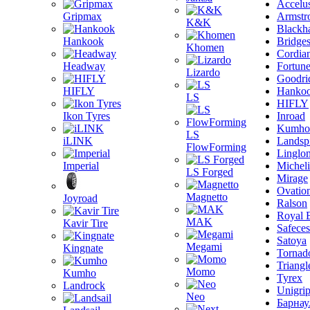
Accelu
Gripmax
Armstr
K&K
Blackh
Hankook
Bridge
Khomen
Cordia
Headway
Fortun
Lizardo
Goodri
HIFLY
Hanko
LS
HIFLY
Ikon Tyres
Inroad
Kumho
LS
iLINK
Landsp
FlowForming
Linglo
Imperial
Michel
LS Forged
Mirage
Ovatio
Magnetto
Joyroad
Ralson
Royal 
MAK
Kavir Tire
Safeces
Satoya
Megami
Kingnate
Tornad
Triangl
Momo
Kumho
Tyrex
Landrock
Unigri
Neo
Барнау