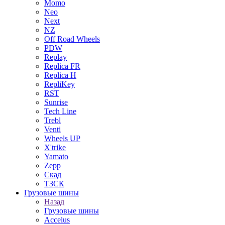
Momo
Neo
Next
NZ
Off Road Wheels
PDW
Replay
Replica FR
Replica H
RepliKey
RST
Sunrise
Tech Line
Trebl
Venti
Wheels UP
X'trike
Yamato
Zepp
Скад
ТЗСК
Грузовые шины
Назад
Грузовые шины
Accelus