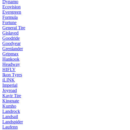
Dynamo
Ecovision
Evergreen
Formula
Fortune
General Tire
Gislaved
Goodride
Goodyear
Grenlander
Gripmax
Hankook
Headway
HIFLY
Ikon Tyres
iLINK
Imperial
Joyroad
Kavir Tire
Kingnate
Kumho
Landrock
Landsail
Landspider
Laufenn