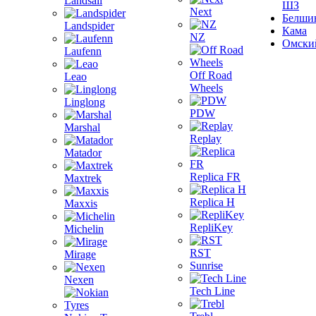
Landsail
ШЗ
Next
Белши
Landspider
Кама
NZ
Омски
Laufenn
Off Road
Leao
Wheels
Linglong
PDW
Marshal
Replay
Matador
Replica FR
Maxtrek
Replica H
Maxxis
RepliKey
Michelin
RST
Mirage
Sunrise
Nexen
Tech Line