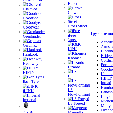
Better
Gislaved
Carwel
Goodride
Cross Street
Goodyear
Грузовые ш
iFree
Grenlander
Jantsa
Accelu
Gripmax
Armstr
K&K
Blackh
Hankook
Bridge
Khomen
Cordia
Headway
Fortun
Lizardo
Goodri
HIFLY
Hanko
LS
HIFLY
Ikon Tyres
Inroad
Kumho
LS
iLINK
Landsp
FlowForming
Linglo
Imperial
Michel
LS Forged
Mirage
Ovatio
Joyroad
Magnetto