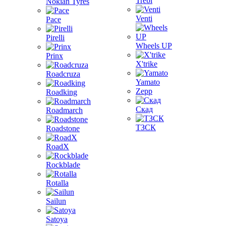
Trebl
Nokian Tyres
Venti
Pace
Pirelli
Wheels UP
Prinx
X'trike
Roadcruza
Yamato
Zepp
Roadking
Скад
Roadmarch
ТЗСК
Roadstone
RoadX
Rockblade
Rotalla
Sailun
Satoya