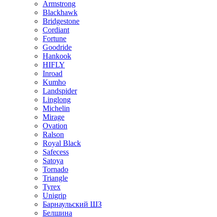
Armstrong
Blackhawk
Bridgestone
Cordiant
Fortune
Goodride
Hankook
HIFLY
Inroad
Kumho
Landspider
Linglong
Michelin
Mirage
Ovation
Ralson
Royal Black
Safecess
Satoya
Tornado
Triangle
Tyrex
Unigrip
Барнаульский ШЗ
Белшина