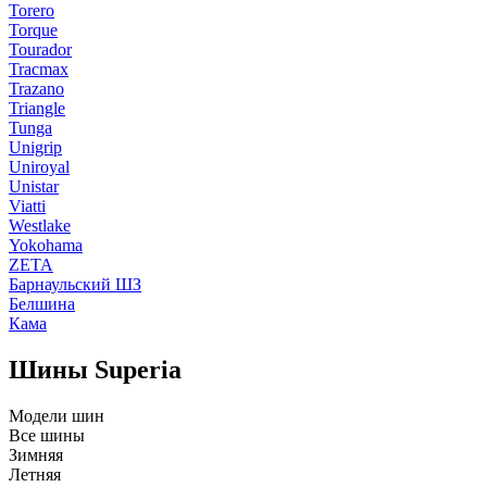
Torero
Torque
Tourador
Tracmax
Trazano
Triangle
Tunga
Unigrip
Uniroyal
Unistar
Viatti
Westlake
Yokohama
ZETA
Барнаульский ШЗ
Белшина
Кама
Шины Superia
Модели шин
Все шины
Зимняя
Летняя