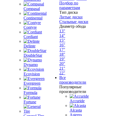
Подбор по
параметрам
Compasal
Тип диска
Литые диски
Continental
Стальные диски
Диаметр обода
Contyre
13"
14"
Cordiant
15"
16"
Delinte
17"
18"
DoubleStar
19"
20"
Dynamo
21"
22"
Ecovision
Все
производители
Evergreen
Популярные
производители
Formula
Accuride
Fortune
Alcasta
Asterro
General Tire