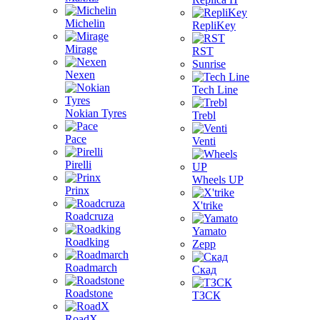
Michelin
RepliKey
Mirage
RST
Sunrise
Nexen
Tech Line
Nokian Tyres
Trebl
Pace
Venti
Pirelli
Wheels UP
Prinx
X'trike
Roadcruza
Yamato
Roadking
Zepp
Roadmarch
Скад
Roadstone
ТЗСК
RoadX