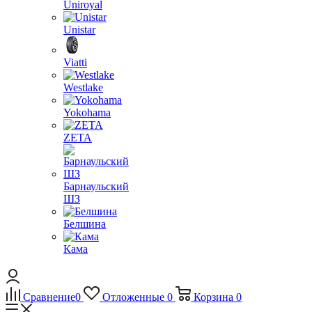
Uniroyal
Unistar
Viatti
Westlake
Yokohama
ZETA
Барнаульский
ШЗ
Белшина
Кама
Сравнение
0
Отложенные
0
Корзина
0