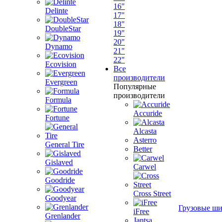
16"
Delinte
17"
18"
DoubleStar
19"
20"
Dynamo
21"
22"
Ecovision
Все
производители
Evergreen
Популярные
производители
Formula
Accuride
Fortune
Alcasta
Asterro
General Tire
Better
Gislaved
Carwel
Goodride
Cross Street
Goodyear
Грузовые ш
iFree
Grenlander
Jantsa