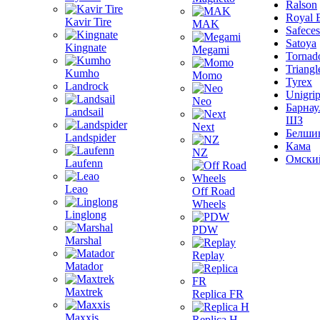
Ralson
Royal 
Kavir Tire
MAK
Safeces
Satoya
Kingnate
Megami
Tornad
Triangl
Kumho
Momo
Tyrex
Landrock
Unigri
Neo
Барнау
Landsail
ШЗ
Next
Белши
Landspider
Кама
NZ
Омски
Laufenn
Leao
Off Road
Wheels
Linglong
PDW
Marshal
Replay
Matador
Maxtrek
Replica FR
Maxxis
Replica H