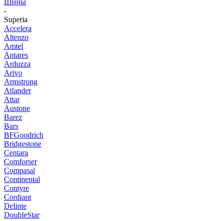
Шины
-
Superia
Accelera
Altenzo
Amtel
Antares
Arduzza
Arivo
Armstrong
Atlander
Attar
Austone
Barez
Bars
BFGoodrich
Bridgestone
Centara
Comforser
Compasal
Continental
Contyre
Cordiant
Delinte
DoubleStar