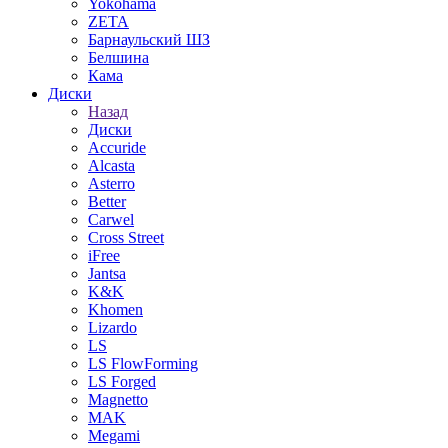
Yokohama
ZETA
Барнаульский ШЗ
Белшина
Кама
Диски
Назад
Диски
Accuride
Alcasta
Asterro
Better
Carwel
Cross Street
iFree
Jantsa
K&K
Khomen
Lizardo
LS
LS FlowForming
LS Forged
Magnetto
MAK
Megami