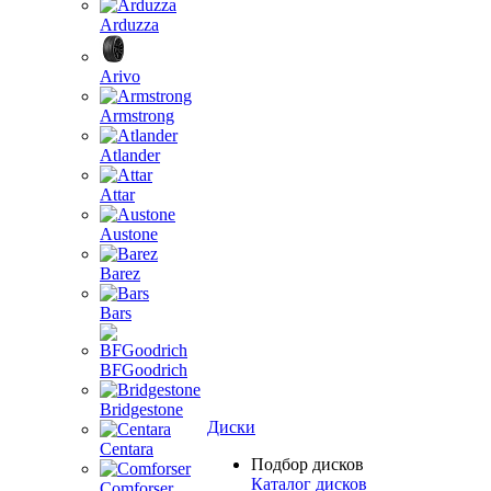
Arduzza
Arivo
Armstrong
Atlander
Attar
Austone
Barez
Bars
BFGoodrich
Bridgestone
Диски
Centara
Подбор дисков
Каталог дисков
Comforser