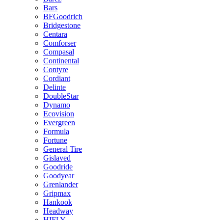
Bars
BFGoodrich
Bridgestone
Centara
Comforser
Compasal
Continental
Contyre
Cordiant
Delinte
DoubleStar
Dynamo
Ecovision
Evergreen
Formula
Fortune
General Tire
Gislaved
Goodride
Goodyear
Grenlander
Gripmax
Hankook
Headway
HIFLY