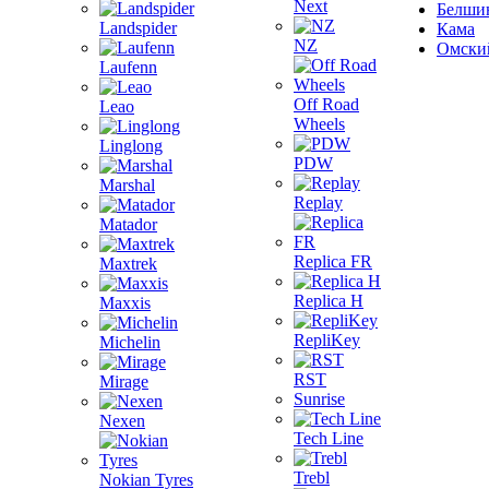
Next
Белши
Landspider
Кама
NZ
Омски
Laufenn
Off Road
Leao
Wheels
Linglong
PDW
Marshal
Replay
Matador
Replica FR
Maxtrek
Replica H
Maxxis
RepliKey
Michelin
RST
Mirage
Sunrise
Nexen
Tech Line
Trebl
Nokian Tyres