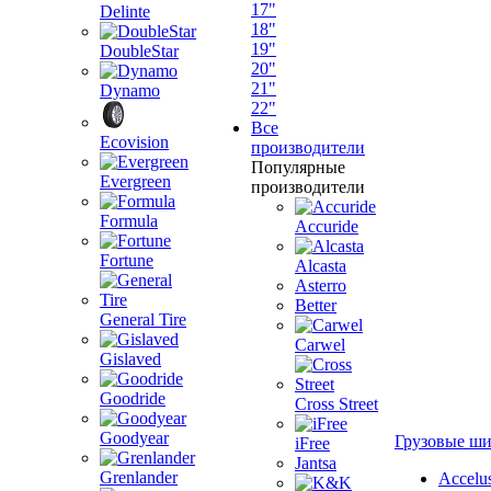
17"
Delinte
18"
19"
DoubleStar
20"
21"
Dynamo
22"
Все
Ecovision
производители
Популярные
Evergreen
производители
Formula
Accuride
Fortune
Alcasta
Asterro
Better
General Tire
Carwel
Gislaved
Goodride
Cross Street
Goodyear
Грузовые ш
iFree
Jantsa
Grenlander
Accelu