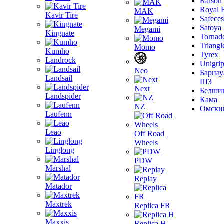
Ralson
Royal 
MAK
Kavir Tire
Safeces
Satoya
Megami
Kingnate
Tornad
Triangl
Momo
Kumho
Tyrex
Landrock
Unigri
Neo
Барнау
Landsail
ШЗ
Next
Белши
Landspider
Кама
NZ
Омски
Laufenn
Leao
Off Road
Wheels
Linglong
PDW
Marshal
Replay
Matador
Maxtrek
Replica FR
Maxxis
Replica H