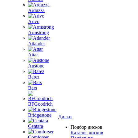
Arduzza
Arivo
Armstrong
Atlander
Attar
Austone
Barez
Bars
BFGoodrich
Bridgestone
Диски
Centara
Подбор дисков
Каталог дисков
Comforser