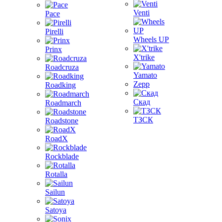
Venti
Pace
Pirelli
Wheels UP
Prinx
X'trike
Roadcruza
Yamato
Zepp
Roadking
Скад
Roadmarch
ТЗСК
Roadstone
RoadX
Rockblade
Rotalla
Sailun
Satoya