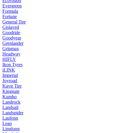
Ecovision
Evergreen
Formula
Fortune
General Tire
Gislaved
Goodride
Goodyear
Grenlander
Gripmax
Headway
HIFLY
Ikon Tyres
iLINK
Imperial
Joyroad
Kavir Tire
Kingnate
Kumho
Landrock
Landsail
Landspider
Laufenn
Leao
Linglong