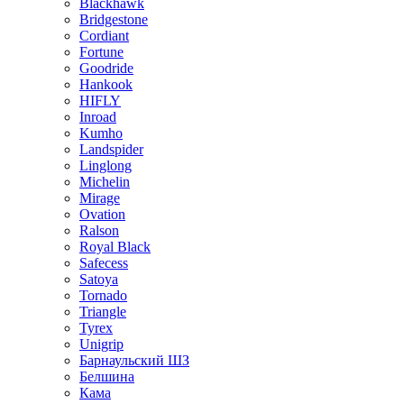
Blackhawk
Bridgestone
Cordiant
Fortune
Goodride
Hankook
HIFLY
Inroad
Kumho
Landspider
Linglong
Michelin
Mirage
Ovation
Ralson
Royal Black
Safecess
Satoya
Tornado
Triangle
Tyrex
Unigrip
Барнаульский ШЗ
Белшина
Кама