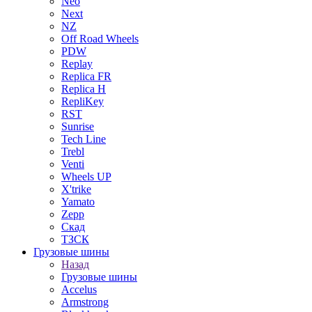
Neo
Next
NZ
Off Road Wheels
PDW
Replay
Replica FR
Replica H
RepliKey
RST
Sunrise
Tech Line
Trebl
Venti
Wheels UP
X'trike
Yamato
Zepp
Скад
ТЗСК
Грузовые шины
Назад
Грузовые шины
Accelus
Armstrong