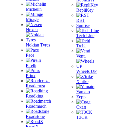
Michelin
RepliKey
Mirage
RST
Sunrise
Nexen
Tech Line
Nokian Tyres
Trebl
Pace
Venti
Pirelli
Wheels UP
Prinx
X'trike
Roadcruza
Yamato
Roadking
Zepp
Roadmarch
Скад
Roadstone
ТЗСК
RoadX