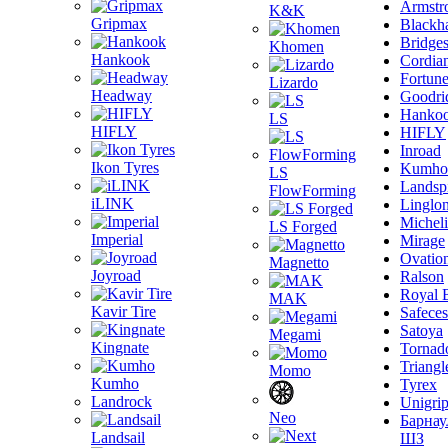
Armstr
K&K
Gripmax
Blackh
Bridge
Khomen
Hankook
Cordia
Fortun
Lizardo
Headway
Goodri
Hanko
LS
HIFLY
HIFLY
Inroad
Ikon Tyres
Kumho
LS
Landsp
FlowForming
iLINK
Linglo
Michel
LS Forged
Imperial
Mirage
Ovatio
Magnetto
Joyroad
Ralson
Royal 
MAK
Kavir Tire
Safeces
Satoya
Megami
Kingnate
Tornad
Triangl
Momo
Kumho
Tyrex
Landrock
Unigri
Neo
Барнау
Landsail
ШЗ