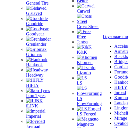
Better
General Tire
Carwel
Gislaved
Goodride
Cross Street
Goodyear
Грузовые ш
iFree
Jantsa
Grenlander
Accelu
Armstr
K&K
Gripmax
Blackh
Bridge
Khomen
Hankook
Cordia
Fortun
Lizardo
Headway
Goodri
Hanko
LS
HIFLY
HIFLY
Inroad
Ikon Tyres
Kumho
LS
Landsp
FlowForming
iLINK
Linglo
Michel
LS Forged
Imperial
Mirage
Ovatio
Magnetto
Joyroad