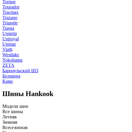
Torque
Tourador
Tracmax
Trazano
Triangle
Tunga
Unigrip
Uniroyal
Unistar
Viatti
Westlake
Yokohama
ZETA
Барнаульский ШЗ
Белшина
Кама
Шины Hankook
Модели шин
Все шины
Летняя
Зимняя
Всесезонная