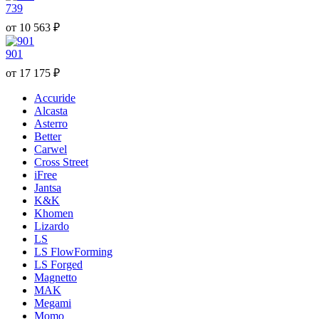
739
от
10 563
₽
901
от
17 175
₽
Accuride
Alcasta
Asterro
Better
Carwel
Cross Street
iFree
Jantsa
K&K
Khomen
Lizardo
LS
LS FlowForming
LS Forged
Magnetto
MAK
Megami
Momo