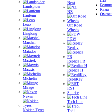
ШЗ
Next
Белши
Landspider
Кама
NZ
Омски
Laufenn
Leao
Off Road
Wheels
Linglong
PDW
Marshal
Replay
Matador
Maxtrek
Replica FR
Maxxis
Replica H
Michelin
RepliKey
Mirage
RST
Sunrise
Nexen
Tech Line
Nokian Tyres
Trebl