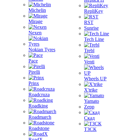
Michelin
RepliKey
Mirage
RST
Sunrise
Nexen
Tech Line
Nokian Tyres
Trebl
Pace
Venti
Pirelli
Wheels UP
Prinx
X'trike
Roadcruza
Yamato
Roadking
Zepp
Roadmarch
Скад
Roadstone
ТЗСК
RoadX