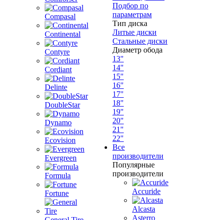
Подбор по
параметрам
Compasal
Тип диска
Литые диски
Continental
Стальные диски
Диаметр обода
Contyre
13"
14"
Cordiant
15"
16"
Delinte
17"
18"
DoubleStar
19"
20"
Dynamo
21"
22"
Ecovision
Все
производители
Evergreen
Популярные
производители
Formula
Accuride
Fortune
Alcasta
Asterro
General Tire