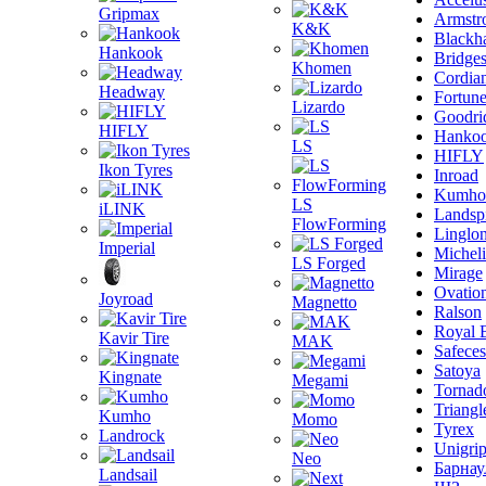
Gripmax
Armstr
K&K
Blackh
Hankook
Bridge
Khomen
Cordia
Headway
Fortun
Lizardo
Goodri
HIFLY
Hanko
LS
HIFLY
Ikon Tyres
Inroad
Kumho
LS
iLINK
Landsp
FlowForming
Linglo
Imperial
Michel
LS Forged
Mirage
Ovatio
Joyroad
Magnetto
Ralson
Royal 
Kavir Tire
MAK
Safeces
Satoya
Kingnate
Megami
Tornad
Triangl
Kumho
Momo
Tyrex
Landrock
Unigri
Neo
Барнау
Landsail