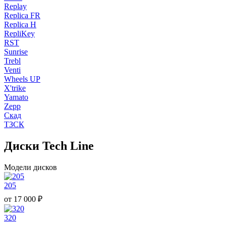
Replay
Replica FR
Replica H
RepliKey
RST
Sunrise
Trebl
Venti
Wheels UP
X'trike
Yamato
Zepp
Скад
ТЗСК
Диски Tech Line
Модели дисков
205
от
17 000
₽
320