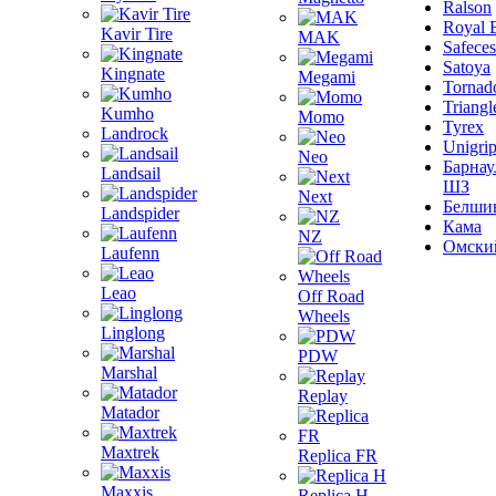
Ralson
Royal 
Kavir Tire
MAK
Safeces
Satoya
Kingnate
Megami
Tornad
Triangl
Kumho
Momo
Tyrex
Landrock
Unigri
Neo
Барнау
Landsail
ШЗ
Next
Белши
Landspider
Кама
NZ
Омски
Laufenn
Leao
Off Road
Wheels
Linglong
PDW
Marshal
Replay
Matador
Maxtrek
Replica FR
Maxxis
Replica H