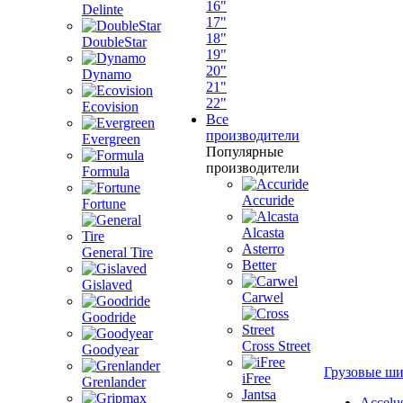
16"
Delinte
17"
18"
DoubleStar
19"
20"
Dynamo
21"
22"
Ecovision
Все
производители
Evergreen
Популярные
производители
Formula
Accuride
Fortune
Alcasta
Asterro
General Tire
Better
Gislaved
Carwel
Goodride
Cross Street
Goodyear
Грузовые ш
iFree
Grenlander
Jantsa
Accelu