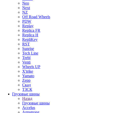
Neo
Next
NZ
Off Road Wheels
PDW
Replay
Replica FR
Replica H
RepliKey
RST
Sunrise
Tech Line
Trebl
Venti
Wheels UP
X'trike
Yamato
Zepp
Скад
ТЗСК
Грузовые шины
Назад
Грузовые шины
Accelus
Armstrong