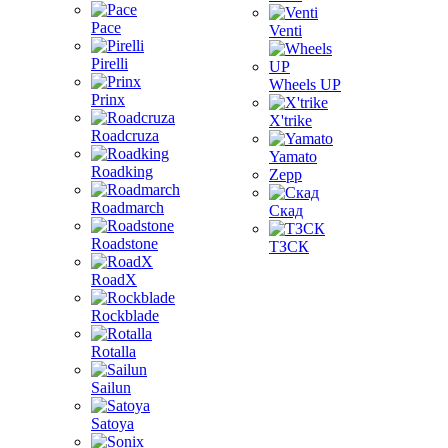
Pace
Venti
Pirelli
Wheels UP
Prinx
X'trike
Roadcruza
Yamato
Roadking
Zepp
Roadmarch
Скад
Roadstone
ТЗСК
RoadX
Rockblade
Rotalla
Sailun
Satoya