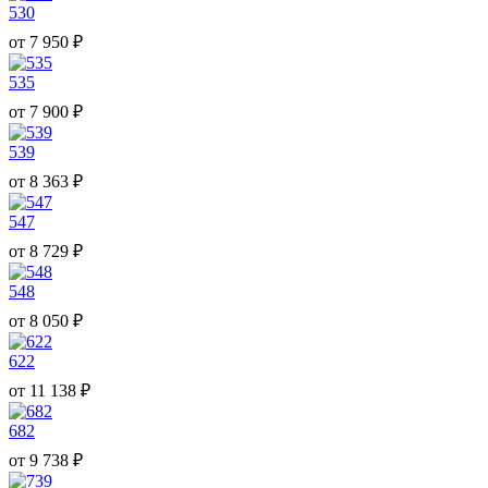
530
от
7 950
₽
535
от
7 900
₽
539
от
8 363
₽
547
от
8 729
₽
548
от
8 050
₽
622
от
11 138
₽
682
от
9 738
₽