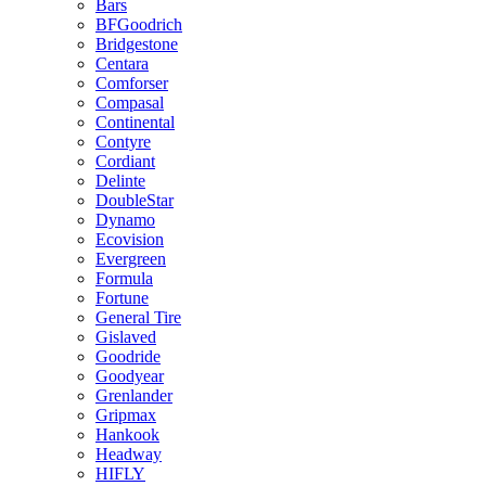
Bars
BFGoodrich
Bridgestone
Centara
Comforser
Compasal
Continental
Contyre
Cordiant
Delinte
DoubleStar
Dynamo
Ecovision
Evergreen
Formula
Fortune
General Tire
Gislaved
Goodride
Goodyear
Grenlander
Gripmax
Hankook
Headway
HIFLY