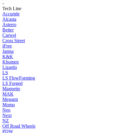
-
Tech Line
Accuride
Alcasta
Asterro
Better
Carwel
Cross Street
iFree
Jantsa
K&K
Khomen
Lizardo
LS
LS FlowForming
LS Forged
Magnetto
MAK
Megami
Momo
Neo
Next
NZ
Off Road Wheels
PDW