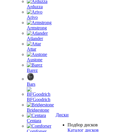
Arduzza
Arivo
Armstrong
Atlander
Attar
Austone
Barez
Bars
BFGoodrich
Bridgestone
Диски
Centara
Подбор дисков
Каталог дисков
Comforser