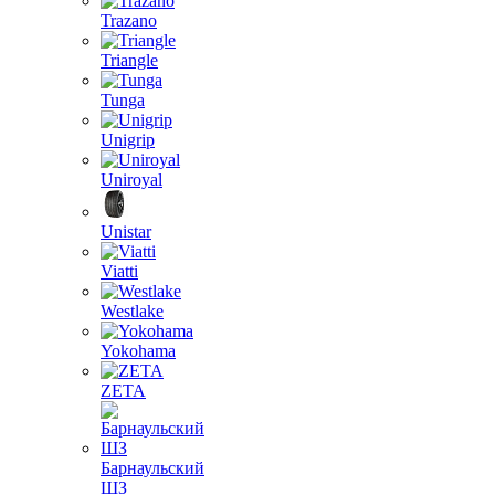
Trazano
Triangle
Tunga
Unigrip
Uniroyal
Unistar
Viatti
Westlake
Yokohama
ZETA
Барнаульский
ШЗ