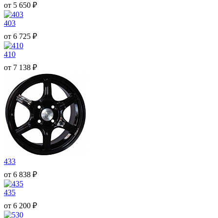
от
5 650
₽
403
от
6 725
₽
410
от
7 138
₽
433
от
6 838
₽
435
от
6 200
₽