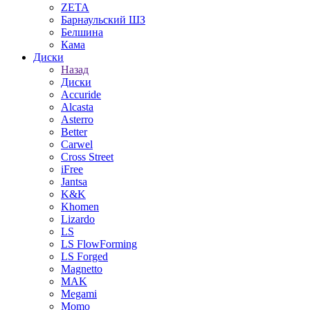
ZETA
Барнаульский ШЗ
Белшина
Кама
Диски
Назад
Диски
Accuride
Alcasta
Asterro
Better
Carwel
Cross Street
iFree
Jantsa
K&K
Khomen
Lizardo
LS
LS FlowForming
LS Forged
Magnetto
MAK
Megami
Momo