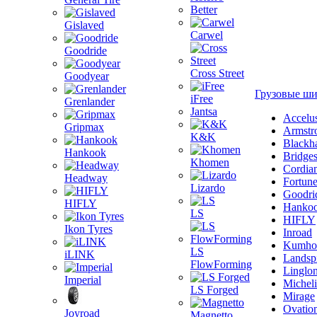
Better
Gislaved
Carwel
Goodride
Cross Street
Goodyear
Грузовые ш
iFree
Grenlander
Jantsa
Accelu
Gripmax
Armstr
K&K
Blackh
Hankook
Bridge
Khomen
Cordia
Headway
Fortun
Lizardo
Goodri
HIFLY
Hanko
LS
HIFLY
Ikon Tyres
Inroad
Kumho
LS
iLINK
Landsp
FlowForming
Linglo
Imperial
Michel
LS Forged
Mirage
Ovatio
Joyroad
Magnetto