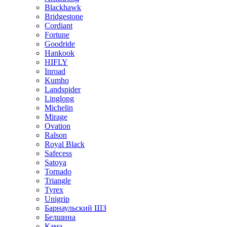
Blackhawk
Bridgestone
Cordiant
Fortune
Goodride
Hankook
HIFLY
Inroad
Kumho
Landspider
Linglong
Michelin
Mirage
Ovation
Ralson
Royal Black
Safecess
Satoya
Tornado
Triangle
Tyrex
Unigrip
Барнаульский ШЗ
Белшина
Кама