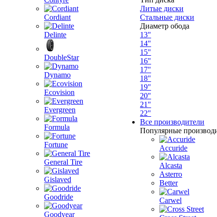
Литые диски
Cordiant
Стальные диски
Диаметр обода
Delinte
13"
14"
15"
DoubleStar
16"
17"
Dynamo
18"
19"
Ecovision
20"
21"
Evergreen
22"
Все производители
Formula
Популярные производ
Fortune
Accuride
General Tire
Alcasta
Asterro
Gislaved
Better
Goodride
Carwel
Goodyear