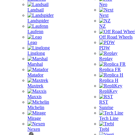
Neo
Landsail
Next
Landspider
NZ
Laufenn
Off Road Wheels
Leao
PDW
Linglong
Replay
Marshal
Replica FR
Matador
Replica H
Maxtrek
RepliKey
Maxxis
RST
Michelin
Sunrise
Mirage
Tech Line
Nexen
Trebl