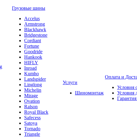
Грузовые шины
Accelus
Armstrong
Blackhawk
Bridgestone
Cordiant
Fortune
Goodride
Hankook
HIFLY
Inroad
Kumho
Оплата и Дост
Landspider
Услуги
Linglong
Условия 
Michelin
Шиномонтаж
Условия 
Mirage
Гарантия
Ovation
Ralson
Royal Black
Safecess
Satoya
Tornado
Triangle